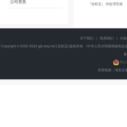
公司资质
『挂机宝』
待处理页面
关于我们
|
联系我们
|
付款
Copyright © 2002-2024 gjb.wsy.net [ 挂机宝] 版权所有 《中华人民共和国
备
闽公网
友情链接：
域名交