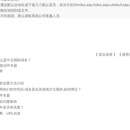
默认自动生成下面几个默认首页，依次分别为index.asp,index.aspx,default.asp,
才能自动找到该文件。
找不到原因，那么请联系我公司客服人员
【 双击滚屏 】 【
推荐
么是中文国际域名？
圾信件专题
章
析设置方法介绍
用你们的空间后,域名是在其他地方注册的,如何绑定？
件专题
款问题集锦
年是否有优惠？
释：URL转发