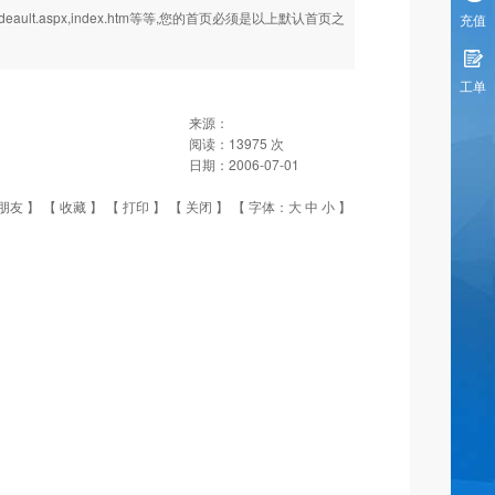
deault.aspx,index.htm等等,您的首页必须是以上默认首页之
充值
工单
来源：
阅读：
13975
次
日期：
2006-07-01
朋友
】 【
收藏
】 【
打印
】 【
关闭
】 【 字体：
大
中
小
】