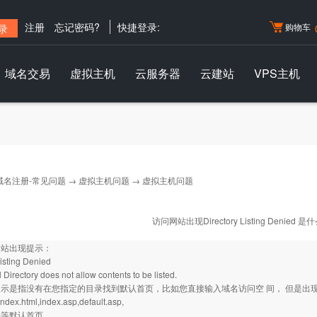
注册
忘记密码?
快捷登录:
购物车
域名交易
虚拟主机
云服务器
云建站
VPS主机
域名注册-常见问题
→
虚拟主机问题
→ 虚拟主机问题
访问网站出现Directory Listing Denied 
网站出现提示：
Listing Denied
l Directory does not allow contents to be listed.
示是指没有在您指定的目录找到默认首页，比如您直接输入域名访问空 间， 但是出
index.html,index.asp,default.asp,
.htm等默认首页。